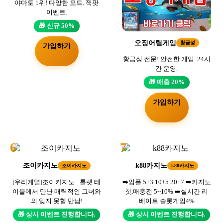
야마토 1위! 다양한 모드. 잭팟
이벤트.
🎁 신규 50%
오징어릴게임
황금성
가입하기
황금성 전문! 안전한 게임. 24시
간 운영.
🎁 매충 20%
가입하기
6
7
조이카지노
k88카지노
조이카지노
k88카지노
[우리계열]조이카지노 · 룰렛 테
➡️입플 5+3 10+5 20+7 ➡️카지노
이블에서 만난 매력적인 그녀와
첫,매충전 5~10% ➡️실시간 리
의 잊지 못할 만남!
베이트 슬롯게임4%
🎁 상시 이벤트 진행합니다.
🎁 상시 이벤트 진행합니다.