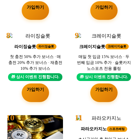
가입하기
가입하기
8
9
라이징슬롯
크레이지슬롯
라이징슬롯
크레이지슬롯
첫 충전 50% 추가 보너스 · 매
매일 첫 입금 15% 보너스 · 두
충전 20% 추가 보너스 · 재충전
번째 입금 10% 추가 · 슬롯카지
10% 추가 보너스
노스포츠 전용 롤링
🎁 상시 이벤트 진행합니다.
🎁 상시 이벤트 진행합니다.
가입하기
가입하기
10
11
파라오카지노
스포츠베팅