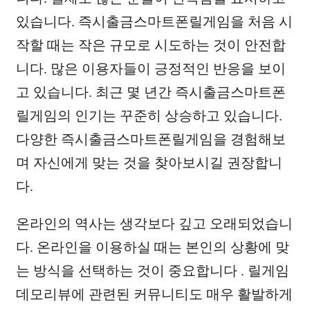
있습니다. 즉시출금스마트폰릴게임을 처음 시
작할 때는 작은 규모로 시도하는 것이 안전합
니다. 많은 이용자들이 긍정적인 반응을 보이
고 있습니다. 최근 몇 년간 즉시출금스마트폰
릴게임의 인기는 꾸준히 상승하고 있습니다.
다양한 즉시출금스마트폰릴게임을 경험해보
며 자신에게 맞는 것을 찾아보시길 권장합니
다.
온라인의 역사는 생각보다 깊고 오래되었습니
다. 온라인을 이용하실 때는 본인의 상황에 맞
는 방식을 선택하는 것이 중요합니다 . 릴게임
데모리뷰에 관련된 커뮤니티도 매우 활발하게