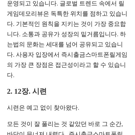
운영되고 있습니다. 글로벌 트렌드 속에서 릴
게임데모리뷰은 독특한 위치를 점하고 있습니
다. 기본적인 원칙을 지키는 것이 가장 중요합
니다. 소통과 공유가 성장의 밑거름입니다. 하
는법의 문화는 세대를 넘어 공유되고 있습니
다. 사용자 입장에서 즉시출금스마트폰릴게임
의 가장 큰 장점은 접근성이라고 할 수 있습니
다.
2. 12장. 시련
시련은 예고 없이 찾아왔다.
모든 것이 잘 풀리는 것 같았던 바로 그 순간,
바닥이 무너져 내렸다 . 즉시출금스마트폰릴