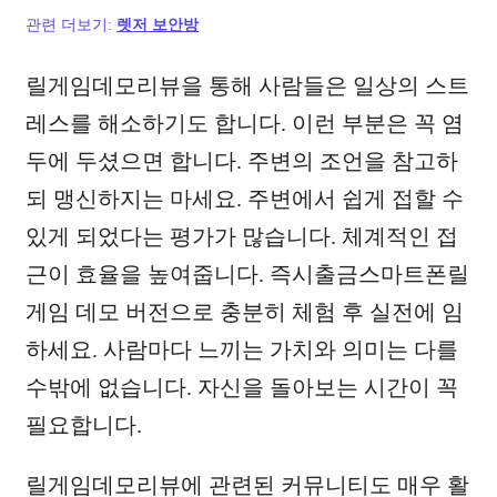
관련 더보기:
렛저 보안방
릴게임데모리뷰을 통해 사람들은 일상의 스트
레스를 해소하기도 합니다. 이런 부분은 꼭 염
두에 두셨으면 합니다. 주변의 조언을 참고하
되 맹신하지는 마세요. 주변에서 쉽게 접할 수
있게 되었다는 평가가 많습니다. 체계적인 접
근이 효율을 높여줍니다. 즉시출금스마트폰릴
게임 데모 버전으로 충분히 체험 후 실전에 임
하세요. 사람마다 느끼는 가치와 의미는 다를
수밖에 없습니다. 자신을 돌아보는 시간이 꼭
필요합니다.
릴게임데모리뷰에 관련된 커뮤니티도 매우 활