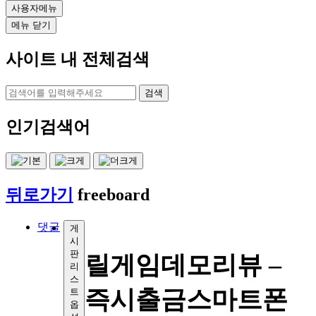
사용자메뉴
메뉴 닫기
사이트 내 전체검색
검색
인기검색어
뒤로가기
freeboard
댓글
게
시
판
릴게임데모리뷰 –
리
스
즉시출금스마트폰
트
옵