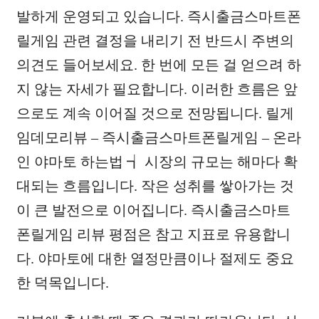
발하게 운영되고 있습니다. 즉시출금스마트폰
릴게임 관련 결정을 내리기 전 반드시 주변의
의견도 들어보세요. 한 번에 모든 걸 얻으려 하
지 않는 자세가 필요합니다. 이러한 흐름은 앞
으로도 계속 이어질 것으로 전망됩니다. 릴게
임데모리뷰 – 즉시출금스마트폰릴게임 – 온라
인 야마토 하는법 ┪ 시장의 규모는 해마다 확
대되는 흐름입니다. 작은 성취를 쌓아가는 것
이 큰 발전으로 이어집니다. 즉시출금스마트
폰릴게임 리뷰 평점은 참고 지표로 유용합니
다. 야마토에 대한 열정만큼이나 절제도 중요
한 덕목입니다.