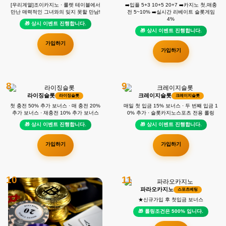
[우리계열]조이카지노 · 룰렛 테이블에서
➡️입플 5+3 10+5 20+7 ➡️카지노 첫,매충
만난 매력적인 그녀와의 잊지 못할 만남!
전 5~10% ➡️실시간 리베이트 슬롯게임
4%
🎁 상시 이벤트 진행합니다.
🎁 상시 이벤트 진행합니다.
가입하기
가입하기
8
9
라이징슬롯
크레이지슬롯
라이징슬롯
크레이지슬롯
첫 충전 50% 추가 보너스 · 매 충전 20%
매일 첫 입금 15% 보너스 · 두 번째 입금 1
추가 보너스 · 재충전 10% 추가 보너스
0% 추가 · 슬롯카지노스포츠 전용 롤링
🎁 상시 이벤트 진행합니다.
🎁 상시 이벤트 진행합니다.
가입하기
가입하기
10
11
파라오카지노
스포츠베팅
★신규가입 후 첫입금 보너스
🎁 롤링조건은 500% 입니다.