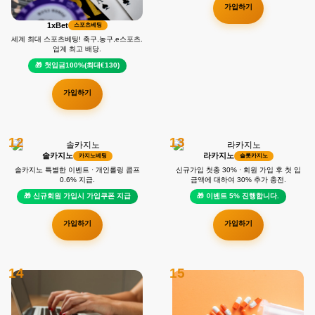
가입하기
1xBet
스포츠베팅
세계 최대 스포츠베팅! 축구,농구,e스포츠.
업계 최고 배당.
🎁 첫입금100%(최대€130)
가입하기
12
13
솔카지노
라카지노
카지노베팅
슬롯카지노
솔카지노 특별한 이벤트 · 개인롤링 콤프
신규가입 첫충 30% · 회원 가입 후 첫 입
0.6% 지급.
금액에 대하여 30% 추가 충전.
🎁 신규회원 가입시 가입쿠폰 지급
🎁 이벤트 5% 진행합니다.
가입하기
가입하기
14
15