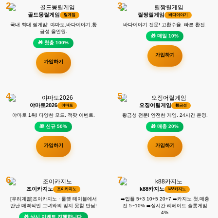
2
3
골드몽릴게임
릴짱릴게임
릴게임
바다이야기
국내 최대 릴게임! 야마토,바다이야기,황
바다이야기 전문! 고환수율. 빠른 환전.
금성 올인원.
🎁 매일 10%
🎁 첫충 100%
가입하기
가입하기
4
5
야마토2026
오징어릴게임
야마토
황금성
야마토 1위! 다양한 모드. 잭팟 이벤트.
황금성 전문! 안전한 게임. 24시간 운영.
🎁 신규 50%
🎁 매충 20%
가입하기
가입하기
6
7
조이카지노
k88카지노
조이카지노
k88카지노
[우리계열]조이카지노 · 룰렛 테이블에서
➡️입플 5+3 10+5 20+7 ➡️카지노 첫,매충
만난 매력적인 그녀와의 잊지 못할 만남!
전 5~10% ➡️실시간 리베이트 슬롯게임
4%
🎁 상시 이벤트 진행합니다.