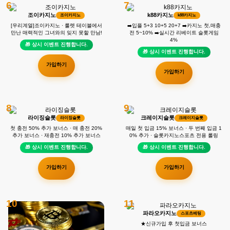
6
7
조이카지노
k88카지노
조이카지노
k88카지노
[우리계열]조이카지노 · 룰렛 테이블에서
➡️입플 5+3 10+5 20+7 ➡️카지노 첫,매충
만난 매력적인 그녀와의 잊지 못할 만남!
전 5~10% ➡️실시간 리베이트 슬롯게임
4%
🎁 상시 이벤트 진행합니다.
🎁 상시 이벤트 진행합니다.
가입하기
가입하기
8
9
라이징슬롯
크레이지슬롯
라이징슬롯
크레이지슬롯
첫 충전 50% 추가 보너스 · 매 충전 20%
매일 첫 입금 15% 보너스 · 두 번째 입금 1
추가 보너스 · 재충전 10% 추가 보너스
0% 추가 · 슬롯카지노스포츠 전용 롤링
🎁 상시 이벤트 진행합니다.
🎁 상시 이벤트 진행합니다.
가입하기
가입하기
10
11
파라오카지노
스포츠베팅
★신규가입 후 첫입금 보너스