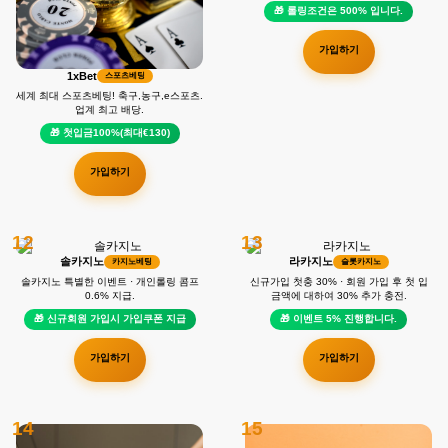
🎁 롤링조건은 500% 입니다.
가입하기
1xBet
스포츠베팅
세계 최대 스포츠베팅! 축구,농구,e스포츠.
업계 최고 배당.
🎁 첫입금100%(최대€130)
가입하기
12
13
솔카지노
라카지노
카지노베팅
슬롯카지노
솔카지노 특별한 이벤트 · 개인롤링 콤프
신규가입 첫충 30% · 회원 가입 후 첫 입
0.6% 지급.
금액에 대하여 30% 추가 충전.
🎁 신규회원 가입시 가입쿠폰 지급
🎁 이벤트 5% 진행합니다.
가입하기
가입하기
14
15