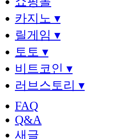
쇼핑몰
카지노 ▾
릴게임 ▾
토토 ▾
비트코인 ▾
러브스토리 ▾
FAQ
Q&A
새글