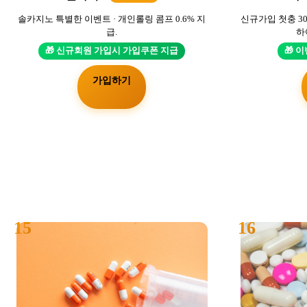
솔카지노 특별한 이벤트 · 개인롤링 콤프 0.6% 지
신규가입 첫충 30
급.
하
🎁 신규회원 가입시 가입쿠폰 지급
🎁 
가입하기
15
16