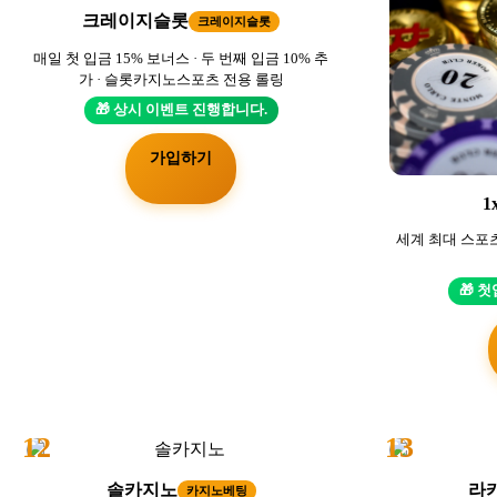
크레이지슬롯
크레이지슬롯
매일 첫 입금 15% 보너스 · 두 번째 입금 10% 추
가 · 슬롯카지노스포츠 전용 롤링
🎁 상시 이벤트 진행합니다.
가입하기
1
세계 최대 스포츠
🎁 
12
13
솔카지노
라
카지노베팅