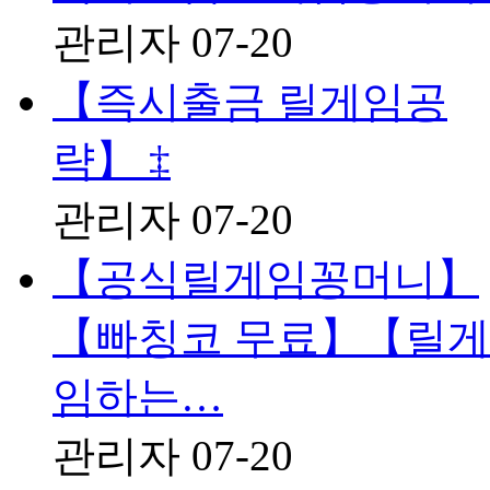
관리자
07-20
【즉시출금 릴게임공
략】 ‡
관리자
07-20
【공식릴게임꽁머니】
【빠칭코 무료】【릴게
임하는…
관리자
07-20