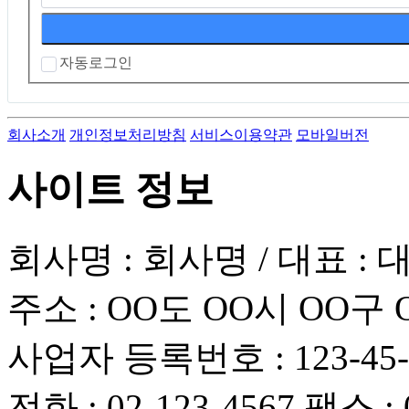
자동로그인
회사소개
개인정보처리방침
서비스이용약관
모바일버전
사이트 정보
회사명 : 회사명 / 대표 :
주소 : OO도 OO시 OO구 O
사업자 등록번호 : 123-45-
전화 : 02-123-4567 팩스 : 