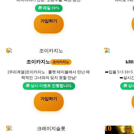
🎁 매일 10%
가입하기
6
7
조이카지노
k8
조이카지노
[우리계열]조이카지노 · 룰렛 테이블에서 만난 매
➡️입플 5+3 10+
력적인 그녀와의 잊지 못할 만남!
➡️실시
🎁 상시 이벤트 진행합니다.
🎁 
가입하기
9
10