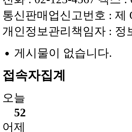
통신판매업신고번호 : 제 OO
개인정보관리책임자 : 
게시물이 없습니다.
접속자집계
오늘
52
어제