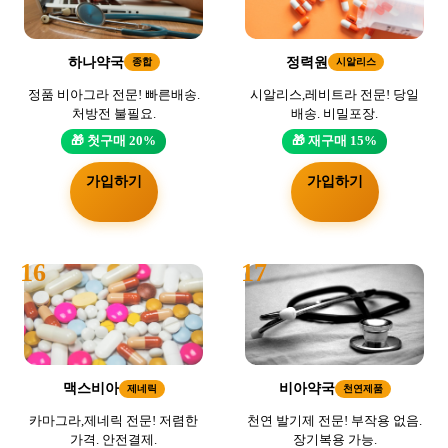
하나약국
정력원
종합
시알리스
정품 비아그라 전문! 빠른배송.
시알리스,레비트라 전문! 당일
처방전 불필요.
배송. 비밀포장.
🎁 첫구매 20%
🎁 재구매 15%
가입하기
가입하기
16
17
맥스비아
비아약국
제네릭
천연제품
카마그라,제네릭 전문! 저렴한
천연 발기제 전문! 부작용 없음.
가격. 안전결제.
장기복용 가능.