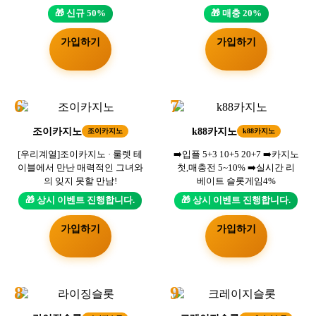
🎁 신규 50%
🎁 매충 20%
가입하기
가입하기
6
7
조이카지노
k88카지노
조이카지노
k88카지노
[우리계열]조이카지노 · 룰렛 테
➡️입플 5+3 10+5 20+7 ➡️카지노
이블에서 만난 매력적인 그녀와
첫,매충전 5~10% ➡️실시간 리
의 잊지 못할 만남!
베이트 슬롯게임4%
🎁 상시 이벤트 진행합니다.
🎁 상시 이벤트 진행합니다.
가입하기
가입하기
8
9