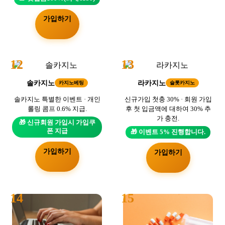
가입하기
12
13
솔카지노
라카지노
카지노베팅
슬롯카지노
솔카지노 특별한 이벤트 · 개인
신규가입 첫충 30% · 회원 가입
롤링 콤프 0.6% 지급.
후 첫 입금액에 대하여 30% 추
가 충전.
🎁 신규회원 가입시 가입쿠
폰 지급
🎁 이벤트 5% 진행합니다.
가입하기
가입하기
14
15