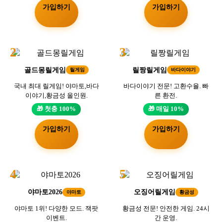
가입하기
가입하기
2
3
골드몽릴게임
릴짱릴게임
릴게임
바다이야기
국내 최대 릴게임! 야마토,바다
바다이야기 전문! 고환수율. 빠
이야기,황금성 올인원.
른 환전.
🎁 첫충 100%
🎁 매일 10%
가입하기
가입하기
4
5
야마토2026
오징어릴게임
야마토
황금성
야마토 1위! 다양한 모드. 잭팟
황금성 전문! 안전한 게임. 24시
이벤트.
간 운영.